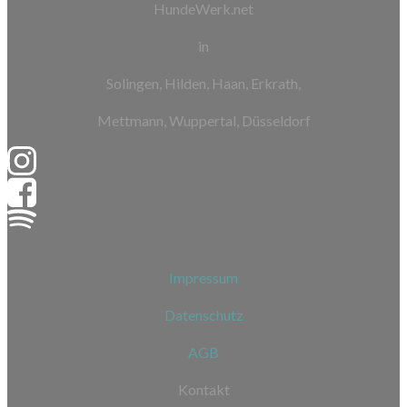
HundeWerk.net
in
Solingen, Hilden, Haan, Erkrath,
Mettmann, Wuppertal, Düsseldorf
Impressum
Datenschutz
AGB
Kontakt