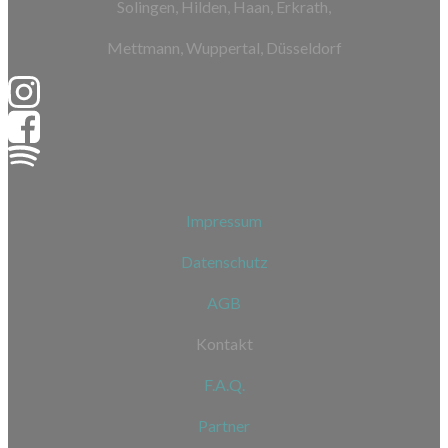
Solingen, Hilden, Haan, Erkrath,
Mettmann, Wuppertal, Düsseldorf
Impressum
Datenschutz
AGB
Kontakt
F.A.Q.
Partner