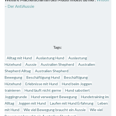
– Der AntiAussie
Tags:
Alltag mit Hund
Auslastung Hund
Auslastung
Hütehund
Aussie
Australien Shepherd
Australien
Shepherd Alltag
Australien Shepherd
Bewegung
Beschäftigung Hund
Beschäftigung
Hütehund
Erlebnisse mit Hund
Hund beim Joggen
trainieren
Hund läuft nicht gerne
Hund sabotiert
Joggingrunde
Hund verweigert Bewegung
Hundetraining im
Alltag
Joggen mit Hund
Laufen mit Hund Erfahrung
Leben
mit Hund
Wie viel Bewegung braucht ein Aussie
Wie viel