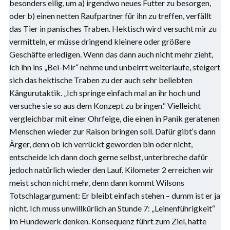
besonders eilig, um a) irgendwo neues Futter zu besorgen,
oder b) einen netten Raufpartner für ihn zu treffen, verfällt
das Tier in panisches Traben. Hektisch wird versucht mir zu
vermitteln, er müsse dringend kleinere oder größere
Geschäfte erledigen. Wenn das dann auch nicht mehr zieht,
ich ihn ins „Bei-Mir“ nehme und unbeirrt weiterlaufe, steigert
sich das hektische Traben zu der auch sehr beliebten
Kängurutaktik. „Ich springe einfach mal an ihr hoch und
versuche sie so aus dem Konzept zu bringen.“ Vielleicht
vergleichbar mit einer Ohrfeige, die einen in Panik geratenen
Menschen wieder zur Raison bringen soll. Dafür gibt‘s dann
Ärger, denn ob ich verrückt geworden bin oder nicht,
entscheide ich dann doch gerne selbst, unterbreche dafür
jedoch natürlich wieder den Lauf. Kilometer 2 erreichen wir
meist schon nicht mehr, denn dann kommt Wilsons
Totschlagargument: Er bleibt einfach stehen – dumm ist er ja
nicht. Ich muss unwillkürlich an Stunde 7: „Leinenführigkeit“
im Hundewerk denken. Konsequenz führt zum Ziel, hatte