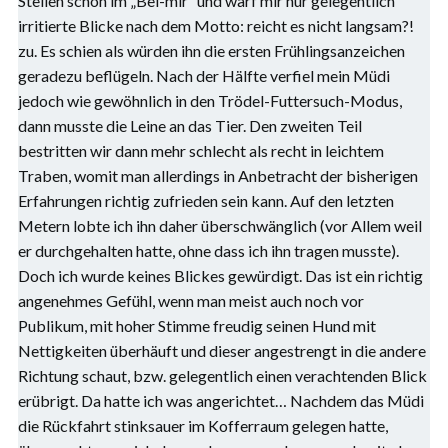
Stellen schön im „Bei-mir“ und warf mir nur gelegentlich
irritierte Blicke nach dem Motto: reicht es nicht langsam?!
zu. Es schien als würden ihn die ersten Frühlingsanzeichen
geradezu beflügeln. Nach der Hälfte verfiel mein Müdi
jedoch wie gewöhnlich in den Trödel-Futtersuch-Modus,
dann musste die Leine an das Tier. Den zweiten Teil
bestritten wir dann mehr schlecht als recht in leichtem
Traben, womit man allerdings in Anbetracht der bisherigen
Erfahrungen richtig zufrieden sein kann. Auf den letzten
Metern lobte ich ihn daher überschwänglich (vor Allem weil
er durchgehalten hatte, ohne dass ich ihn tragen musste).
Doch ich wurde keines Blickes gewürdigt. Das ist ein richtig
angenehmes Gefühl, wenn man meist auch noch vor
Publikum, mit hoher Stimme freudig seinen Hund mit
Nettigkeiten überhäuft und dieser angestrengt in die andere
Richtung schaut, bzw. gelegentlich einen verachtenden Blick
erübrigt. Da hatte ich was angerichtet… Nachdem das Müdi
die Rückfahrt stinksauer im Kofferraum gelegen hatte,