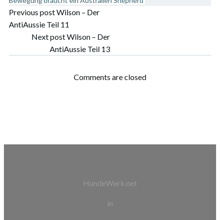
Bewegung braucht ein Australien Shepherd
Post
Previous post
Wilson – Der
AntiAussie Teil 11
navigation
Post
Next post
Wilson – Der
AntiAussie Teil 13
navigation
Comments are closed
HundeWerk.net
in