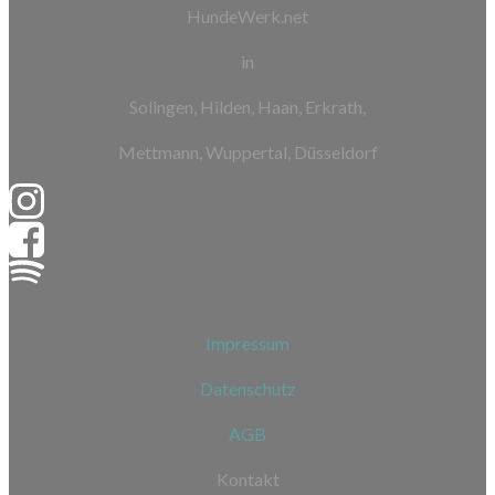
HundeWerk.net
in
Solingen, Hilden, Haan, Erkrath,
Mettmann, Wuppertal, Düsseldorf
Impressum
Datenschutz
AGB
Kontakt