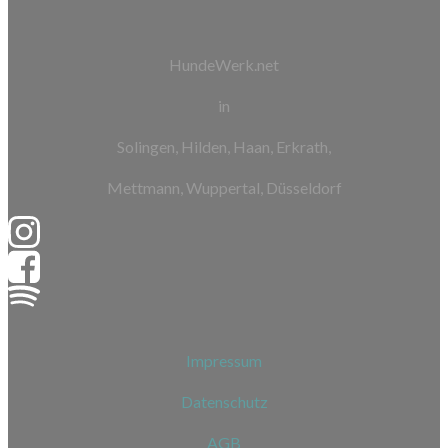
HundeWerk.net
in
Solingen, Hilden, Haan, Erkrath,
Mettmann, Wuppertal, Düsseldorf
Impressum
Datenschutz
AGB