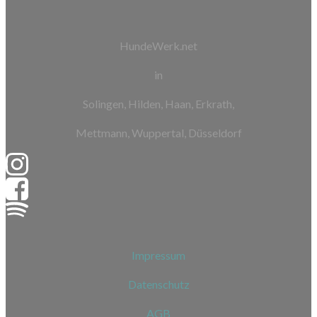
HundeWerk.net
in
Solingen, Hilden, Haan, Erkrath,
Mettmann, Wuppertal, Düsseldorf
Impressum
Datenschutz
AGB