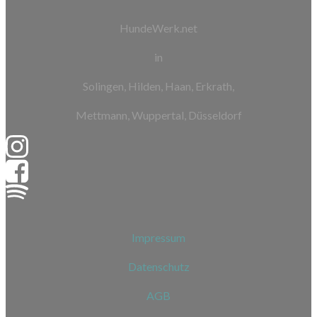
HundeWerk.net
in
Solingen, Hilden, Haan, Erkrath,
Mettmann, Wuppertal, Düsseldorf
Impressum
Datenschutz
AGB