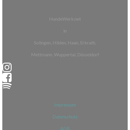
HundeWerk.net
in
Solingen, Hilden, Haan, Erkrath,
Mettmann, Wuppertal, Düsseldorf
Impressum
Datenschutz
AGB