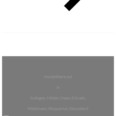
HundeWerk.net
in
Solingen, Hilden, Haan, Erkrath,
Mettmann, Wuppertal, Düsseldorf