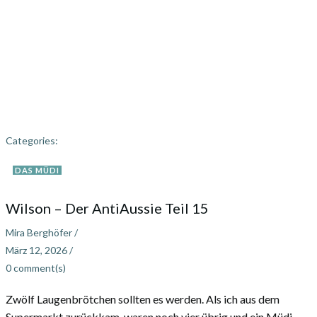
Categories:
DAS MÜDI
Wilson – Der AntiAussie Teil 15
Mira Berghöfer
/
März 12, 2026
/
0
comment(s)
Zwölf Laugenbrötchen sollten es werden. Als ich aus dem
Supermarkt zurückkam, waren noch vier übrig und ein Müdi,