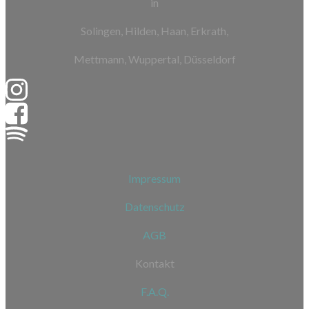
in
Solingen, Hilden, Haan, Erkrath,
Mettmann, Wuppertal, Düsseldorf
Impressum
Datenschutz
AGB
Kontakt
F.A.Q.