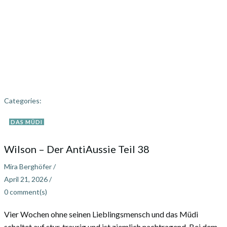
Categories:
DAS MÜDI
Wilson – Der AntiAussie Teil 38
Mira Berghöfer
/
April 21, 2026
/
0
comment(s)
Vier Wochen ohne seinen Lieblingsmensch und das Müdi
schaltet auf stur, traurig und ist ziemlich nachtragend. Bei dem