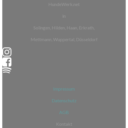
HundeWerk.net
in
Solingen, Hilden, Haan, Erkrath,
Mettmann, Wuppertal, Düsseldorf
Impressum
Datenschutz
AGB
Kontakt