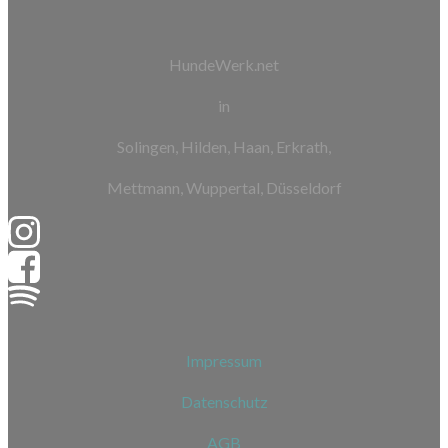
HundeWerk.net
in
Solingen, Hilden, Haan, Erkrath,
Mettmann, Wuppertal, Düsseldorf
Impressum
Datenschutz
AGB