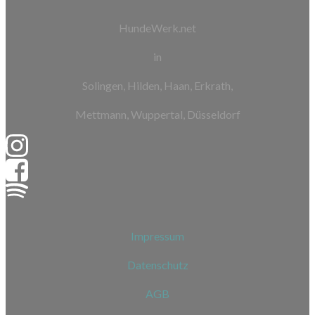
HundeWerk.net
in
Solingen, Hilden, Haan, Erkrath,
Mettmann, Wuppertal, Düsseldorf
Impressum
Datenschutz
AGB