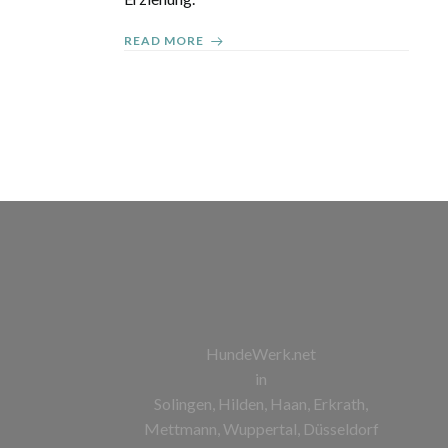
READ MORE
HundeWerk.net
in
Solingen, Hilden, Haan, Erkrath,
Mettmann, Wuppertal, Düsseldorf