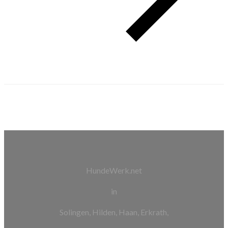
HundeWerk.net
in
Solingen, Hilden, Haan, Erkrath,