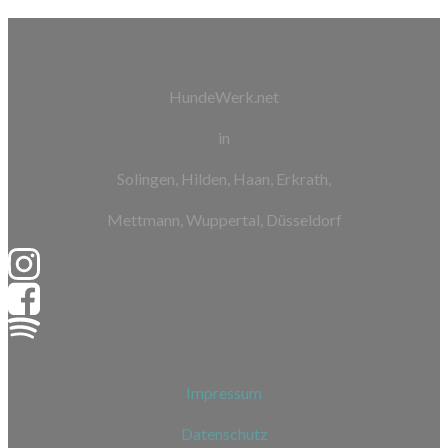
HundeWerk.net
in
Solingen, Hilden, Haan, Erkrath,
Mettmann, Wuppertal, Düsseldorf
Impressum
Datenschutz