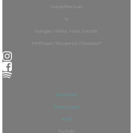
HundeWerk.net
in
Solingen, Hilden, Haan, Erkrath,
Mettmann, Wuppertal, Düsseldorf
Impressum
Datenschutz
AGB
Kontakt