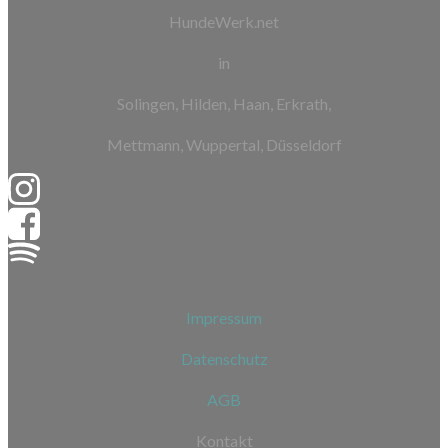
HundeWerk.net
in
Solingen, Hilden, Haan, Erkrath,
Mettmann, Wuppertal, Düsseldorf
Impressum
Datenschutz
AGB
Kontakt