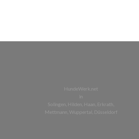
HundeWerk.net
in
Solingen, Hilden, Haan, Erkrath,
Mettmann, Wuppertal, Düsseldorf